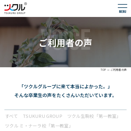
menu
VOICE
ご利用者の声
TOP
ご利用者の声
「ツクルグループに来て本当によかった。」
そんな卒業生の声をたくさんいただいています。
すべて
TSUKURU GROUP
ツクル生駒校「第一教室」
ツクル ミ・ナーラ校「第一教室」