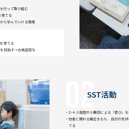
係を基盤と
定を行って取り組む
を育てる
1から学んでいける環境
力を育てる
格を目指す→合格証授与
02
SST活動
・2~4 人程度の小集団による「遊び」
・他者と関わる機会をもち、自分の気持
てる