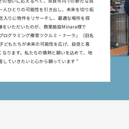
その想いに応えるべく、奈良市内での新たな挑
一人ひとりの可能性を引き出し、未来を切り拓
は念入りに物件をリサーチし、最適な場所を探
をいただいたのが、商業施設Minara様で
IT・プログラミング療育ツクルミ・ナーラ」（旧名
、子どもたちが未来の可能性を広げ、自信と喜
言語
くなります。私たちの情熱と願いを込めて、地
していきたいと心から願っています “
読み書き能
す。コミュ
ミュニケー
解と意思の
ます。