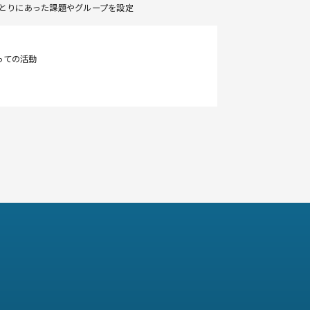
とりにあった課題やグループを設定
っての活動
認知・行動
てくる情報を適切に処理できるよう支援を行
た、その一連の認知過程の発達を支援しま