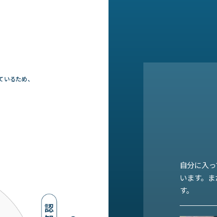
ているため、
姿勢と運動
な動作の基
う、遊び等