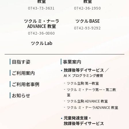
教室
教室
行を要求する場合。
0743-73-3631
0742-36-1950
第6条（個人情報の第三者提供）
本サイトは、収集した個人情報等を個人情報保護法及
ツクル ミ・ナーラ
ツクル BASE
び行政書士法に基づき第三者に対して開示又は提供し
ADVANCE 教室
0742-93-9292
ないものとします。
0742-36-0860
ただし、以下の各号に該当する場合は、この限りでは
ツクル Lab
ありません。
利用目的の達成のために業務を委託する場合。
目指す姿
事業案内
法令により開示が認められているもしくは、開示を求
められた場合。
放課後等デイサービス ／
ご利用案内
人の生命、身体又は財産の保護のために必要がある場
AI × プログラミング療育
合であって、本人の同意を得ることが困難である場
ご利用者事例
ツクル生駒 第一教室
合。
ツクル ミ・ナーラ第一・第二教
警察、検察、裁判所、消費者センター等公的機関等に
お知らせ
室
よって開示を求められた場合。
ツクル生駒 ADVANCE 教室
第7条（個人情報の管理）
ツクル ミ・ナーラADVANCE 教室
サイトは、個人情報保護法及び行政書士法に基づき個
児童発達支援・
人情報等を厳重に管理し機密保持に努めるものとしま
放課後等デイサービス
す。