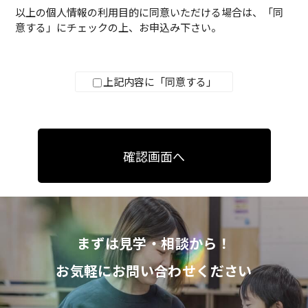
個人情報保護に関する法令及びその他の規範を遵守し
以上の個人情報の利用目的に同意いただける場合は、「同
ます。
意する」にチェックの上、お申込み下さい。
第2条（個人情報）
本プライバシーポリシーにおいて「個人情報」とは、
個人情報保護法にいう、生存する個人に関する情報で
上記内容に「同意する」
あって、当該情報に含まれる氏名、住所、電話番号、
メールアドレス及びその他の記述等により特定の個人
を識別することができるもの（他の情報と容易に照合
することができ、それにより特定の個人を識別するこ
とができることとなるものを含む）をいいます。
第3条（個人情報の収集）
本サイトは、個人情報の入手を適法かつ公正な手段に
よって行うものとし、ユーザーの意思に反する不正な
入手を行わないものとします。
本サイトは、個人情報を収集する場合、その利用目的
をあらかじめ通知又は公表するものとします。
まずは見学・相談から！
第4条（本サイトによるクッキー等の使用について）
本サイトは、クッキー及びIPアドレス等から嗜好情
お気軽にお問い合わせください
報・履歴情報及びその他のユーザーのプライバシーに
係る情報を収集する場合があります。