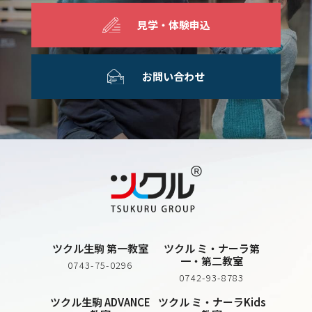
ユーザーは、ブラウザの設定でクッキー等を無効にす
ることにより、本サイトのクッキー等の使用を拒否す
見学・体験申込
ることができます。
ただし、クッキー等を無効にした場合、同ユーザー
は、各サービスの利用状況を確認する等の際に、何ら
お問い合わせ
かの不具合が生じる可能性があることに注意する必要
があります。
第5条（個人情報の利用目的）
本サイトは、ユーザーから収集した個人情報等を以下
の目的のために使用するものとします。
ユーザーからのお問合わせ・ご相談に対する回答・返
信をする場合。
ユーザーからの依頼等に対する御見積書・請求書等の
送信,「商品を配送する」「支払い等の連絡を行う」
を行う場合。
ユーザーに対して本サイトのサービスに対する意見、
感想の提供を求める場合。
ツクル生駒 第一教室
ツクル ミ・ナーラ第
一・第二教室
本サイト内各規約等に違反する行為又はその恐れのあ
0743-75-0296
0742-93-8783
る行為を行ったユーザーに対して注意又は警告を行う
場合。
ツクル生駒 ADVANCE
ツクル ミ・ナーラKids
本サイトに対する債務を有するユーザーに同債務の履