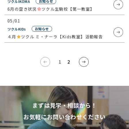
お知らせ
ツクル
IKOMA
6月の空き状況
ツクル生駒校【第一教室】
05/01
お知らせ
ツクル
KIDs
４月
ツクル ミ・ナーラ【Kids教室】活動報告
1
2
まずは見学・相談から！
お気軽にお問い合わせください