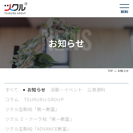
menu
NEWS
お知らせ
TOP
お知らせ
すべて
お知らせ
活動・イベント
公表資料
コラム
TSUKURU GROUP
ツクル生駒校「第一教室」
ツクル ミ・ナーラ校「第一教室」
ツクル生駒校「ADVANCE教室」