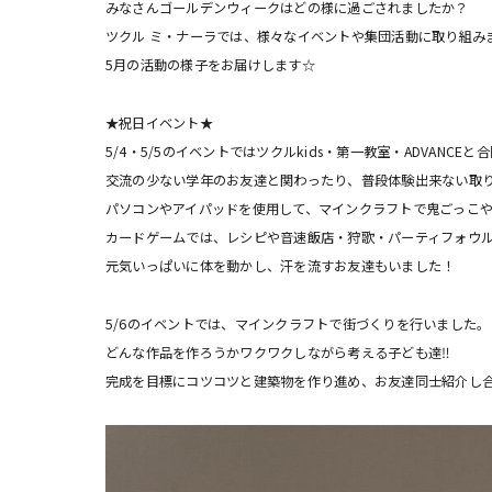
みなさんゴールデンウィークはどの様に過ごされましたか？
ツクル ミ・ナーラでは、様々なイベントや集団活動に取り組み
5月の活動の様子をお届けします☆
★祝日イベント★
5/4・5/5のイベントではツクルkids・第一教室・ADVANC
交流の少ない学年のお友達と関わったり、普段体験出来ない取
パソコンやアイパッドを使用して、マインクラフトで鬼ごっこ
カードゲームでは、レシピや音速飯店・狩歌・パーティフォウ
元気いっぱいに体を動かし、汗を流すお友達もいました！
5/6のイベントでは、マインクラフトで街づくりを行いました。
どんな作品を作ろうかワクワクしながら考える子ども達‼︎
完成を目標にコツコツと建築物を作り進め、お友達同士紹介し