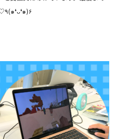
諦めずに取り組み、絵が完成すると「できた！」と嬉しそうな表情を見せてくれました♡٩(๑❛ᴗ❛๑)۶