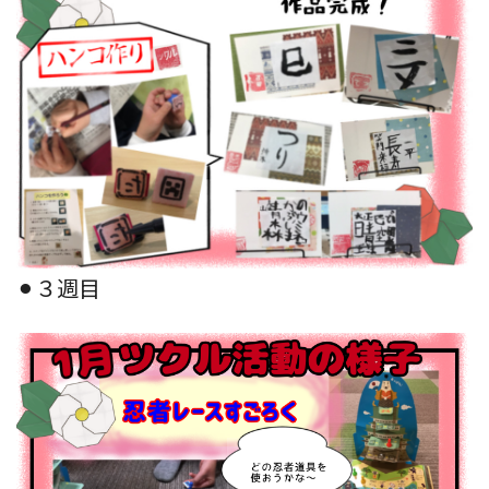
⚫︎３週目