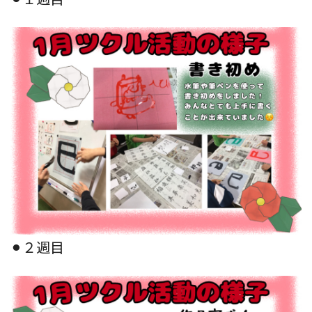
⚫︎２週目