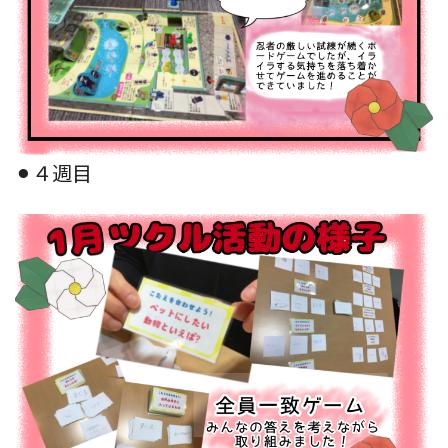
⚫︎４週目